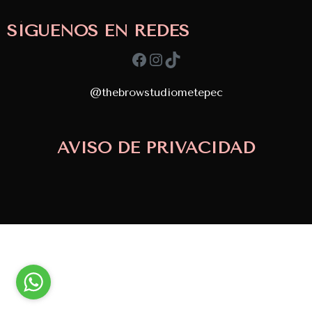
SÍGUENOS EN REDES
Facebook
Instagram
TikTok
@thebrowstudiometepec
AVISO DE PRIVACIDAD
Copyright © 2024
TBS. Desarrollado por
APDevs
diseñado por
Doin Marketing