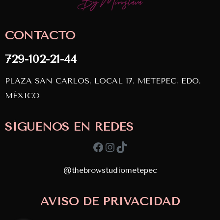
SERVICIOS
CONTACTO
CONTACTO
729-102-21-44
PLAZA SAN CARLOS, LOCAL 17. METEPEC, EDO.
MÉXICO
SÍGUENOS EN REDES
Facebook
Instagram
TikTok
@thebrowstudiometepec
Copyright © 2024
TBS. Desarrollado por
AVISO DE PRIVACIDAD
APDevs
diseñado por